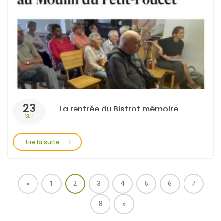
23
La rentrée du Bistrot mémoire
SEP
Lire la suite
«
1
2
3
4
5
6
7
8
»