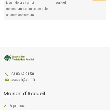
partiel
ipsum dolor sit amet
ipsum dolor sit amet
consectum. Lorem ipsum dolor
consectum. Lorem ipsum dolor
sit amet consectum.
sit amet consectum.
03 83 62 91 50
@
Maison d'Accueil
A propos