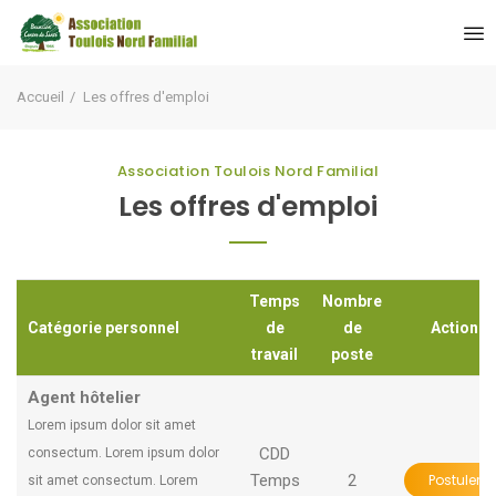
Accueil
Les offres d'emploi
Association Toulois Nord Familial
Les offres d'emploi
Temps
Nombre
Catégorie personnel
Catégorie personnel
de
de
Action
travail
poste
Agent hôtelier
Agent hôtelier
Lorem ipsum dolor sit amet
Lorem ipsum dolor sit amet
CDD
consectum. Lorem ipsum dolor
consectum. Lorem ipsum dolor
Temps
2
Postuler
sit amet consectum. Lorem
sit amet consectum. Lorem